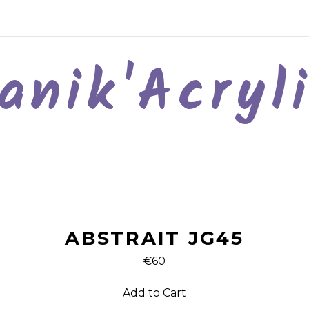
anik'Acryl
ABSTRAIT JG45
€60
Add to Cart